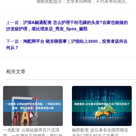
领航优配提示：文章来自网络，不代表本站观点。
上一篇：
沪深A融通配资 怎么护理干枯毛躁的头发?在家也能做的
沙龙级护理，堪比理发店_秀发_Spes_黛熙
下一篇：
淘配网平台 晓东聊股事｜沪指站上3600，投资者该何去
何从？
相关文章
一兆配资 云南姑娘养百只流浪
融胜配资 这位著名全国劳模在
猫，一年蹭近百场婚宴：带红包
天安门观礼时说了这番话