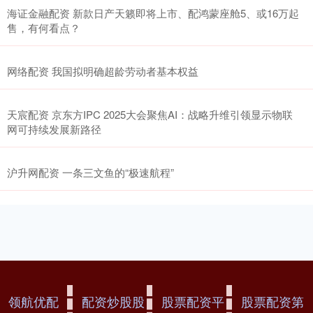
海证金融配资 新款日产天籁即将上市、配鸿蒙座舱5、或16万起
售，有何看点？
网络配资 我国拟明确超龄劳动者基本权益
天宸配资 京东方IPC 2025大会聚焦AI：战略升维引领显示物联
网可持续发展新路径
沪升网配资 一条三文鱼的“极速航程”
领航优配
配资炒股股
股票配资平
股票配资第