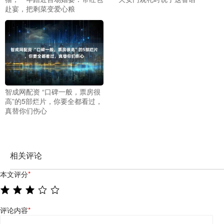
赴宴，把剩菜变爱心粮
智成网配资 “口碑一般，票房很
高”的5部烂片，你要全都看过，
真替你们伤心
相关评论
本文评分
*
评论内容
*