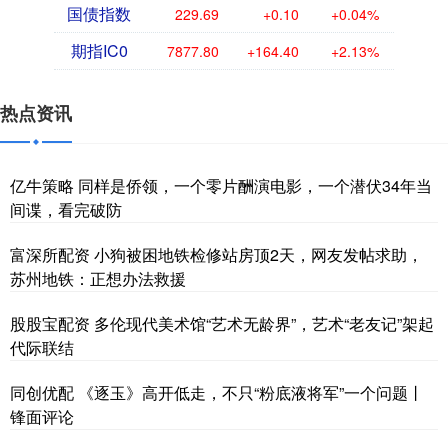
国债指数
229.69
+0.10
+0.04%
期指IC0
7877.80
+164.40
+2.13%
热点资讯
亿牛策略 同样是侨领，一个零片酬演电影，一个潜伏34年当
间谍，看完破防
富深所配资 小狗被困地铁检修站房顶2天，网友发帖求助，
苏州地铁：正想办法救援
股股宝配资 多伦现代美术馆“艺术无龄界”，艺术“老友记”架起
代际联结
同创优配 《逐玉》高开低走，不只“粉底液将军”一个问题丨
锋面评论