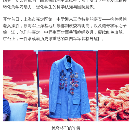
转化为学习动力，强化学生的科学认知与国防意识。
开学首日，上海市嘉定区第一中学迎来三位特别的嘉宾——抗美援朝
老兵操胜，原海军上海基地后勤部副政委梅明亮，以及鲍奇将军之子
鲍一江，他们与嘉定一中师生面对面共话峥嵘岁月，赓续红色血脉。
讲台上，一件承载着历史厚重感的新四军军装格外醒目。
鲍奇将军的军装