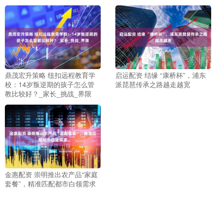
鼎茂宏升策略 纽扣远程教育学
启运配资 结缘 “康桥杯”，浦东
校：14岁叛逆期的孩子怎么管
派琵琶传承之路越走越宽
教比较好？_家长_挑战_界限
金惠配资 崇明推出农产品“家庭
套餐”，精准匹配都市白领需求