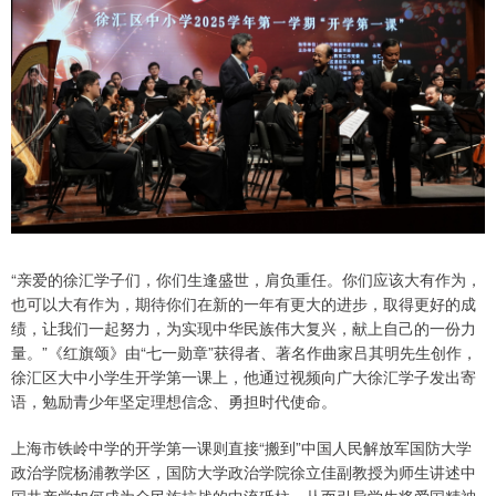
“亲爱的徐汇学子们，你们生逢盛世，肩负重任。你们应该大有作为，
也可以大有作为，期待你们在新的一年有更大的进步，取得更好的成
绩，让我们一起努力，为实现中华民族伟大复兴，献上自己的一份力
量。”《红旗颂》由“七一勋章”获得者、著名作曲家吕其明先生创作，
徐汇区大中小学生开学第一课上，他通过视频向广大徐汇学子发出寄
语，勉励青少年坚定理想信念、勇担时代使命。
上海市铁岭中学的开学第一课则直接“搬到”中国人民解放军国防大学
政治学院杨浦教学区，国防大学政治学院徐立佳副教授为师生讲述中
国共产党如何成为全民族抗战的中流砥柱，从而引导学生将爱国精神