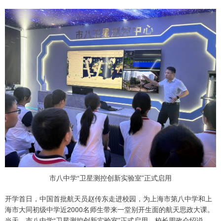
市八中学“卫星测控创新实验室”正式启用
开学首日，中国首批航天员赵传东走进校园，为上海市第八中学和上
海市大同初级中学近2000名师生带来一堂别开生面的航天思政大课。
当天，市八中学“卫星测控创新实验室”正式启用，校长周政介绍说，