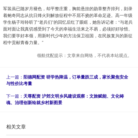
军装虽已随岁月褪色，却平整庄重，胸前悬挂的勋章整齐排列，刻录
着鲍奇同志从抗日烽火到解放征程中不屈不挠的革命足迹。高一年级
学生杨子玲聆听了“老兵们”的回忆后红了眼眶，她告诉记者：“与老兵
面对面让我真切感受到了今天的幸福生活来之不易，必须好好珍惜。
我们要学好本领，用新时代少年的方法保卫祖国，在民族复兴的新征
程中贡献青春力量。”
领航优配提示：文章来自网络，不代表本站观点。
上一篇：
阳德网配资 研学热降温，订单量跌三成，家长聚焦安全
与性价比考量
下一篇：
天尊配资 沪郊文明乡风建设观察：文旅赋能、文化铸
魂、治理创新绘就乡村新图景
相关文章