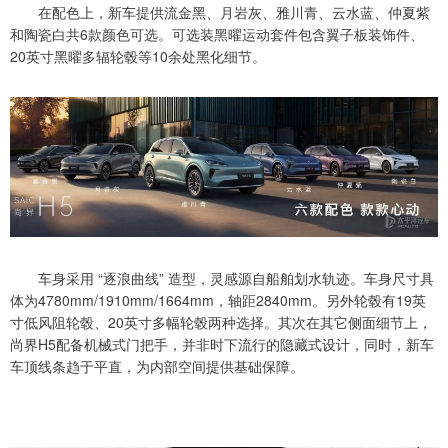
在配色上，新车提供流金黑、月岩灰、雅川青、云水蓝、仲夏紫
和陶瓷白共6款颜色可选。可选装黑曜运动套件包含翼子板装饰件、
20英寸黑曜多辐轮毂等10余处黑化细节。
车身采用 “逐浪曲线” 造型，灵感源自船舶划水轨迹。车身尺寸具
体为4780mm/1910mm/1664mm，轴距2840mm。另外轮毂有19英
寸低风阻轮毂、20英寸多幅轮毂两种选择。其次在其它侧面细节上，
尚界H5配备机械式门把手，并非时下流行的隐藏式设计，同时，新车
车顶线条趋于平直，为内部空间提供基础保障。