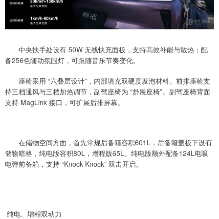
中央扶手处设有 50W 无线快充面板，支持高效补能与散热；配
备256色随动氛围灯，可跟随音乐节奏变化。
座椅采用 “六叠层设计”，内部填充双硬度发泡材料。前排座椅支
持三档通风与三档加热调节，副驾座椅为 “舒展座椅”。副驾座椅背面
支持 MagLink 接口，可扩展后排屏幕。
在储物空间方面，首先常规后备箱容积601L，后备箱盖板下设有
储物暗格，纯电版容积80L，增程版65L。纯电版额外配备124L电吸
电弹前备箱，支持 “Knock-Knock” 双击开启。
纯电、增程双动力