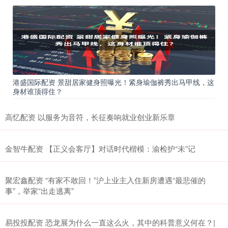
港盛国际配资 景甜居家健身照曝光！紧身瑜伽裤秀出马甲线，这
身材谁顶得住？
高忆配资 以服务为音符，长征奏响就业创业新乐章
金智牛配资 【正义会客厅】对话时代楷模：渝检护“未”记
聚宏鑫配资 “有家不敢回！”沪上业主入住新房遭遇“最悲催的
事”，举家“出走逃离”
易投投配资 恐龙展为什么一直这么火，其中的科普意义何在？|