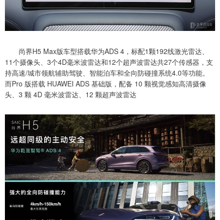
尚界H5 Max版车型搭载华为ADS 4，标配1颗192线激光雷达、
11个摄像头、3个4D毫米波雷达和12个超声波雷达共27个传感器，支
持高速/城市领航辅助驾驶、智能泊车和全向防碰撞系统4.0等功能。
而Pro 版搭载 HUAWEI ADS 基础版，配备 10 颗视觉感知高清摄像
头、3 颗 4D 毫米波雷达、12 颗超声波雷达