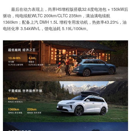
最后在动力表现上，尚界H5增程版搭载32.6度电池包 + 150kW后
驱动，纯电续航WLTC 200km/CLTC 235km，满油满电续航
1360km；配备上汽 DMH 1.5L 增程专用发动机，热效率43.23%，油
电转化率 3.54kWh/L，馈电油耗 5.19L/100km。