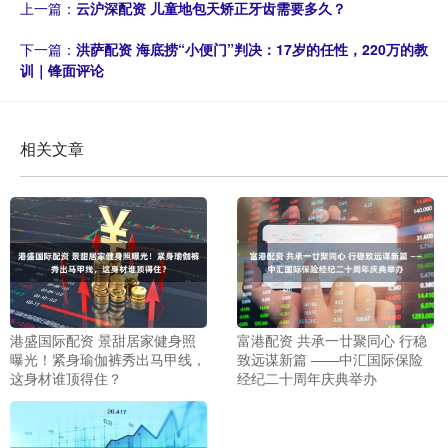
上一篇：
云沪深配资 儿童地包天矫正牙齿需要多久？
下一篇：
洪萨配资 海底捞“小便门”判决：17岁的任性，220万的教
训｜锋面评论
相关文章
港盛国际配资 景甜居家健身照
富港配资 共承一廿聚同心 行稳
曝光！紧身瑜伽裤秀出马甲线，
致远谋新篇 ——中汇国际保险
这身材谁顶得住？
经纪二十周年庆典举办