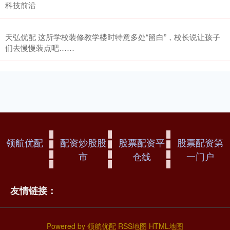
科技前沿
天弘优配 这所学校装修教学楼时特意多处“留白”，校长说让孩子
们去慢慢装点吧……
领航优配
配资炒股股
股票配资平
股票配资第
市
仓线
一门户
友情链接：
Powered by
领航优配
RSS地图
HTML地图