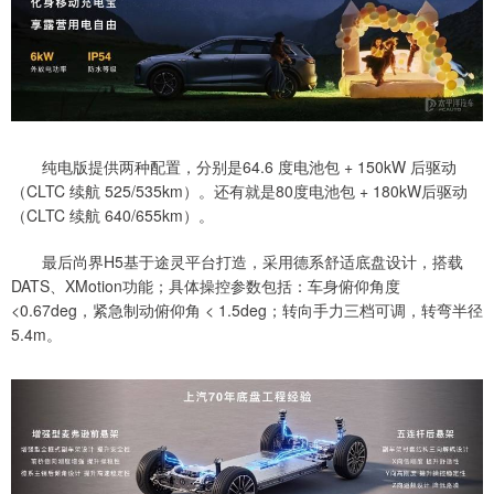
纯电版提供两种配置，分别是64.6 度电池包 + 150kW 后驱动
（CLTC 续航 525/535km）。还有就是80度电池包 + 180kW后驱动
（CLTC 续航 640/655km）。
最后尚界H5基于途灵平台打造，采用德系舒适底盘设计，搭载
DATS、XMotion功能；具体操控参数包括：车身俯仰角度
<0.67deg，紧急制动俯仰角 < 1.5deg；转向手力三档可调，转弯半径
5.4m。