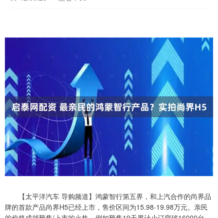
【太平洋汽车 导购频道】鸿蒙智行第五界，和上汽合作的尚界品
牌的首款产品尚界H5已经上市，售价区间为15.98-19.98万元。亲民
的价格成就预售/上市的火热。例如预售19天累计小订突破16000台、