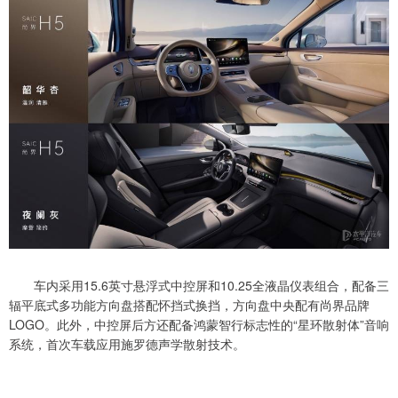
车内采用15.6英寸悬浮式中控屏和10.25全液晶仪表组合，配备三
辐平底式多功能方向盘搭配怀挡式换挡，方向盘中央配有尚界品牌
LOGO。此外，中控屏后方还配备鸿蒙智行标志性的“星环散射体”音响
系统，首次车载应用施罗德声学散射技术。