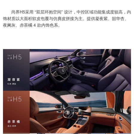
尚界H5采用 “双层环抱空间” 设计，中控区域功能集成度较高，内
饰材质以大面积软皮包覆与仿麂皮拼接为主。提供凝夜紫、韶华杏、
夜阑灰、赤茶橘 4 款内饰色系。