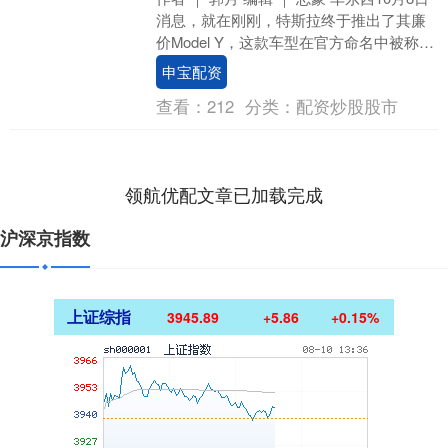
消息，就在刚刚，特斯拉终于推出了其廉
价Model Y，这款车型在官方命名中被称为
Model Y标准版，起售价为3....
申宝配资
查看：
212
分类：
配资炒股股市
领航优配文章已加载完成
沪深京指数
上证综指
3945.89
+5.86
+0.15%