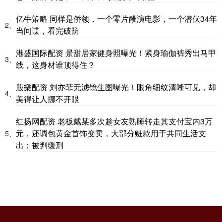
亿牛策略 同样是侨领，一个零片酬演电影，一个潜伏34年
2、
当间谍，看完破防
港盛国际配资 景甜居家健身照曝光！紧身瑜伽裤秀出马甲
3、
线，这身材谁顶得住？
股樂配资 刘亦菲无滤镜生图曝光！眼角细纹清晰可见，却
4、
美得让人挪不开眼
红扬网配资 老板戴某多次趁女友熟睡转走其支付宝内3万
元，还调包黄金首饰变卖，大部分赃款用于共同生活支
5、
出；被判缓刑