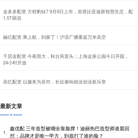
金多多配资 方程豹钛7 9月9日上市，首搭比亚迪新智慧生态，配
1.5T插混
融亿配资 乘上航，到家了！沪语广播重返万米高空
千层金配资 今夜雨大，秋台风冒头；上海这座公园今日开园，
24小时开放
高忆配资 以服务为音符，长征奏响就业创业新乐章
最新文章
鑫优配 三年造型被嘲全靠脸撑！迪丽热巴造型师凌晨回
1、
怼：品牌才是唯一甲方，到底打了谁的脸？