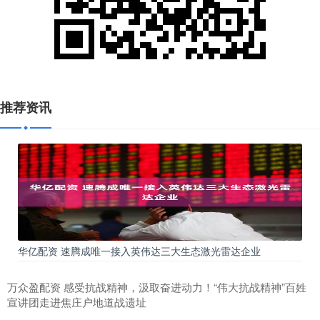
推荐资讯
华亿配资 速腾成唯一接入英伟达三大生态激光雷达企业
万众盈配资 感受抗战精神，汲取奋进动力！“伟大抗战精神”百姓
宣讲团走进焦庄户地道战遗址