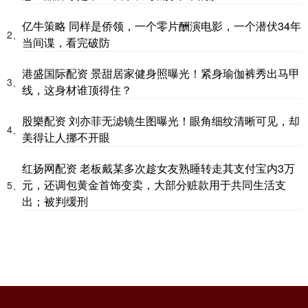
亿牛策略 同样是侨领，一个零片酬演电影，一个潜伏34年
2、
当间谍，看完破防
港盛国际配资 景甜居家健身照曝光！紧身瑜伽裤秀出马甲
3、
线，这身材谁顶得住？
股樂配资 刘亦菲无滤镜生图曝光！眼角细纹清晰可见，却
4、
美得让人挪不开眼
红扬网配资 老板戴某多次趁女友熟睡转走其支付宝内3万
元，还调包黄金首饰变卖，大部分赃款用于共同生活支
5、
出；被判缓刑