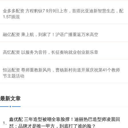
金多多配资 方程豹钛7 9月9日上市，首搭比亚迪新智慧生态，配
1.5T插混
融亿配资 乘上航，到家了！沪语广播重返万米高空
高忆配资 以服务为音符，长征奏响就业创业新乐章
恒运配资 尊师重教新风尚，曹杨新村街道开展庆祝第41个教师
节主题活动
最新文章
鑫优配 三年造型被嘲全靠脸撑！迪丽热巴造型师凌晨回
1、
怼：品牌才是唯一甲方，到底打了谁的脸？