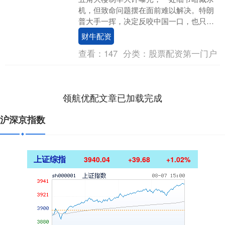
机，但致命问题摆在面前难以解决。特朗
普大手一挥，决定反咬中国一口，也只是
搬起石头砸了自己的脚。 美军无人机 日
财牛配资
前，《华尔街日....
查看：
147
分类：
股票配资第一门户
领航优配文章已加载完成
沪深京指数
上证综指
3940.04
+39.68
+1.02%