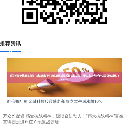
推荐资讯
翻倍赚配资 金融科技股震荡走高 银之杰午后涨超10%
万众盈配资 感受抗战精神，汲取奋进动力！“伟大抗战精神”百姓
宣讲团走进焦庄户地道战遗址