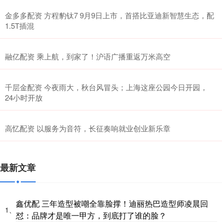
金多多配资 方程豹钛7 9月9日上市，首搭比亚迪新智慧生态，配
1.5T插混
融亿配资 乘上航，到家了！沪语广播重返万米高空
千层金配资 今夜雨大，秋台风冒头；上海这座公园今日开园，
24小时开放
高忆配资 以服务为音符，长征奏响就业创业新乐章
最新文章
鑫优配 三年造型被嘲全靠脸撑！迪丽热巴造型师凌晨回
1、
怼：品牌才是唯一甲方，到底打了谁的脸？