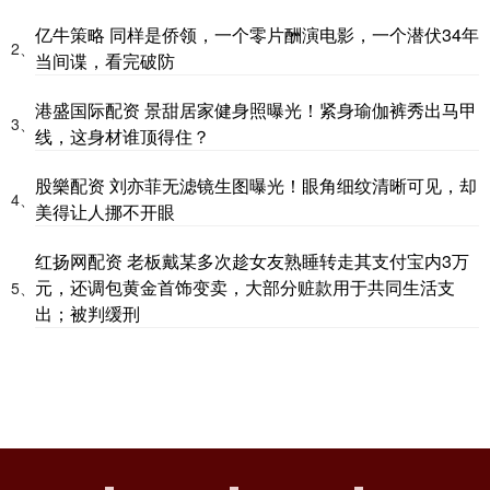
亿牛策略 同样是侨领，一个零片酬演电影，一个潜伏34年
2、
当间谍，看完破防
港盛国际配资 景甜居家健身照曝光！紧身瑜伽裤秀出马甲
3、
线，这身材谁顶得住？
股樂配资 刘亦菲无滤镜生图曝光！眼角细纹清晰可见，却
4、
美得让人挪不开眼
红扬网配资 老板戴某多次趁女友熟睡转走其支付宝内3万
元，还调包黄金首饰变卖，大部分赃款用于共同生活支
5、
出；被判缓刑