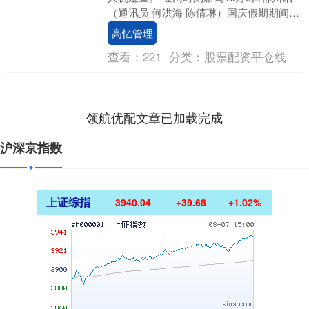
（通讯员 何洪海 陈倩琳）国庆假期期间，
资兴市公安局首次在景区启用无人机高空
高忆管理
巡查....
查看：
221
分类：
股票配资平仓线
领航优配文章已加载完成
沪深京指数
上证综指
3940.04
+39.68
+1.02%