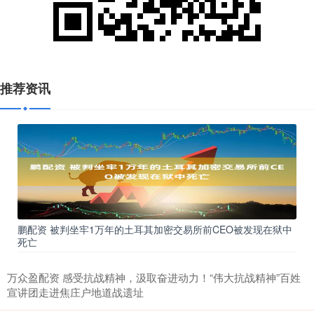
推荐资讯
鹏配资 被判坐牢1万年的土耳其加密交易所前CEO被发现在狱中
死亡
万众盈配资 感受抗战精神，汲取奋进动力！“伟大抗战精神”百姓
宣讲团走进焦庄户地道战遗址