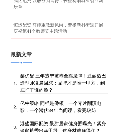
高忆配资 以服务为音符，长征奏响就业创业新
乐章
恒运配资 尊师重教新风尚，曹杨新村街道开展
庆祝第41个教师节主题活动
最新文章
鑫优配 三年造型被嘲全靠脸撑！迪丽热巴
造型师凌晨回怼：品牌才是唯一甲方，到
1、
底打了谁的脸？
亿牛策略 同样是侨领，一个零片酬演电
2、
影，一个潜伏34年当间谍，看完破防
港盛国际配资 景甜居家健身照曝光！紧身
3、
瑜伽裤秀出马甲线，这身材谁顶得住？