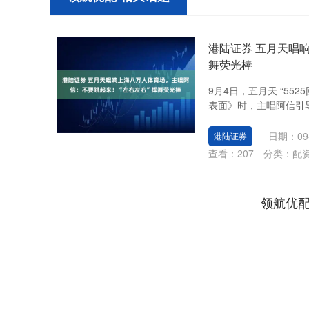
港陆证券 五月天唱
舞荧光棒
9月4日，五月天 “55
表面》时，主唱阿信引导歌
日期：09
港陆证券
查看：
207
分类：
配
领航优