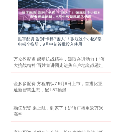
胜宇配资 告别“卡梯”“困人”！张堰这个小区8部
电梯全换新，9月中旬首批投入使用
万众盈配资 感受抗战精神，汲取奋进动力！“伟
大抗战精神”百姓宣讲团走进焦庄户地道战遗址
金多多配资 方程豹钛7 9月9日上市，首搭比亚
迪新智慧生态，配1.5T插混
融亿配资 乘上航，到家了！沪语广播重返万米
高空