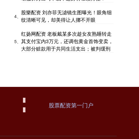
股樂配资 刘亦菲无滤镜生图曝光！眼角细
4、
纹清晰可见，却美得让人挪不开眼
红扬网配资 老板戴某多次趁女友熟睡转走
其支付宝内3万元，还调包黄金首饰变卖，
5、
大部分赃款用于共同生活支出；被判缓刑
股票配资第一门户