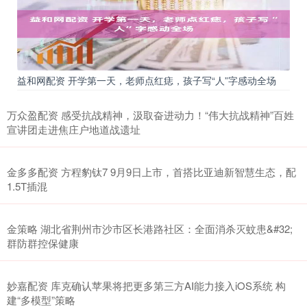
益和网配资 开学第一天，老师点红痣，孩子写“人”字感动全场
万众盈配资 感受抗战精神，汲取奋进动力！“伟大抗战精神”百姓
宣讲团走进焦庄户地道战遗址
金多多配资 方程豹钛7 9月9日上市，首搭比亚迪新智慧生态，配
1.5T插混
金策略 湖北省荆州市沙市区长港路社区：全面消杀灭蚊患&#32;
群防群控保健康
妙嘉配资 库克确认苹果将把更多第三方AI能力接入iOS系统 构
建“多模型”策略