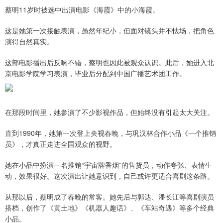
蔡明11岁时被选中出演电影《海霞》中的小海霞。
这是她第一次接触表演，虽然年纪小，但面对镜头并不怯场，把角色
演得自然真实。
这部电影播出后反响不错，蔡明也因此被观众认识。此后，她进入北
京电影学院学习表演，毕业后分配到中国广播艺术团工作。
在那段时间里，她参演了不少影视作品，但始终没有引起太大关注。
直到1990年，她第一次登上央视春晚，与巩汉林合作小品《一个推销
员》，才真正走进全国观众的视野。
她在小品中扮演一名推销“宇宙牌香烟”的售货员，动作夸张、表情生
动，效果很好。这次演出让她意识到，自己或许更适合喜剧这条路。
从那以后，蔡明成了春晚的常客。她先后与郭达、潘长江等喜剧演员
搭档，创作了《黄土地》《机器人趣话》、《车站奇遇》等多个经典
小品。