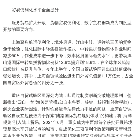
贸易便利化水平全面提升
服务贸易扩大开放、货物贸易便利化、数字贸易创新成为制度型
开放的重要方向。
上海聚焦航运便利化，境外启运、洋山中转、运往第三国的货物
免于检验，优化国际中转集拼运作模式，中转集拼货物整体作业时间
减少50%，作业成本进一步下降，效率比肩国际领先水平，更带动洋
山港国际中转集拼货物比例从12.6%提升到18.6%，在全球集装箱港
口绩效排名跃升首位。今年上半年，全国自贸试验区进出口总值保持
强劲增长，其中，上海自贸试验区进出口外贸总值超1.1万亿元，占全
国自贸区外贸总值的四分之一强。
重庆自贸试验区虽深处内陆，却通过制度创新突破地理限制，创
新推出“四自一简”海关监管模式(自主备案、核销、核报和补缴税款)，
解决企业实际困难。针对铁路运单法律效力不足的问题，重庆自贸试
验区自设立起便致力于探索“陆路国际贸易规则体系”的构建，将“海洋
规则”引入陆上贸易。2024年6月，重庆成为中西部首个获批开展跨境
贸易高水平开放试点的城市，集成优化三项便利化政策和两项新增最
高水平开放政策。目前，重庆共有16家银行完成跨境贸易高水平开放