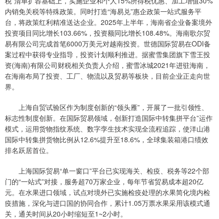
税”清单扩容基础上，实施企业和个人15%所得税优惠、加工增值30%
内销免关税等特殊政策。同时打造“海易兑”惠企政策一站式服务平
台，将政策红利精准送达企业。2025年上半年，海南省企业备案境外
投资项目同比增长103.66%，投资额同比增长108.48%。海南歌尔贸
易有限公司完成首笔6000万美元对越南投资。世德国际贸易在ODI备
案过程中获得专业指导，投资计划顺利推进。据蜜雪集团旗下雪王投
资(海南)有限公司财税相关负责人介绍，蜜雪冰城2021年进驻海南，
在海南布局了投资、工厂、物流以及贸易等板块，目前企业正走向世
界。
上海自贸试验区作为制度创新的“领头雁”，开展了一批引领性、
标志性制度创新。在国际贸易领域，创新打造国际中转集拼平台”运作
模式，运用货物指纹系统、数字孪生技术实现全流程追踪，使洋山港
国际中转集拼货物比例从12.6%提升至18.6%，全球集装箱港口绩效
排名跃居首位。
上海国际贸易“单一窗口”平台已实现海关、检疫、税务等22个部
门的“一站式”对接，服务超70万家企业，每年节省贸易成本超20亿
元。在水果进口领域，试点对境外已实施检疫处理的水果简化境内检
疫措施，深化与进口国的协同合作，累计1.05万票水果采用该模式通
关，通关时间从20小时缩短至1~2小时。