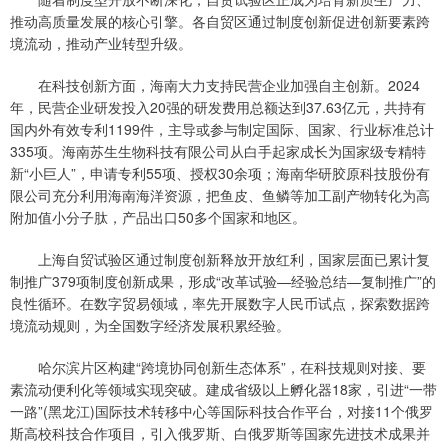
推动高质量发展的核心引擎。各自贸区通过制度创新促进创新要素跨
境流动，推动产业转型升级。
在科技创新方面，海南大力支持民营企业加强自主创新。2024
年，民营企业研发投入20强的研发费用总额达到37.63亿元，共持有
国内外有效专利1199件，主导或参与制定国际、国家、行业标准总计
335项。海南苏生生物科技有限公司从白手起家成长为国家级专精特
新“小巨人”，申请专利55项、授权30余项；海南华研胶原科技股份有
限公司充分利用海南海洋资源，把鱼皮、鱼鳞等加工副产物转化为高
附加值小分子肽，产品出口50多个国家和地区。
上海自贸试验区通过制度创新释放开放红利，国家层面已累计复
制推广379项制度创新成果，形成“改革试验—经验总结—复制推广”的
良性循环。在数字贸易领域，率先开展数字人民币试点，探索数据跨
境流动规则，为全国数字经济发展积累经验。
哈尔滨片区构建“跨境协同创新生态体系”，在科技规则对接、要
素流动便利化等领域实现突破。建成省级以上孵化器18家，引进“一带
一路”(黑龙江)国际技术转移中心等国际科技合作平台，对接11个俄罗
斯高校科技合作项目，引入俄罗斯、白俄罗斯等国家先进技术成果并