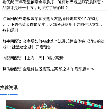
鑫优配 三年造型被嘲全靠脸撑！迪丽热巴造型师凌晨回怼：
品牌才是唯一甲方，到底打了谁的脸？
红扬网配资 老板戴某多次趁女友熟睡转走其支付宝内3万
元，还调包黄金首饰变卖，大部分赃款用于共同生活支出；
被判缓刑
般牛网配资 金字塔如何被建造？沉浸式探索体验《消失的法
老II：建造者之谜》开启预售
淘配网配资 【上海一周】何以“高新”
翻倍赚配资 金融科技股震荡走高 银之杰午后涨超10%
推荐资讯