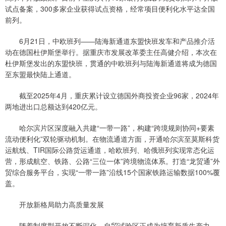
试点备案，300多家企业获得试点资格，经常项目便利化水平达全国
前列。
6月21日，中欧班列——陆海新通道东盟快班发车和产品推介活
动在德国杜伊斯堡举行。据重庆市发展改革委主任高健介绍，本次在
杜伊斯堡发出的东盟快班，贯通的中欧班列与陆海新通道将成为德国
至东盟最快陆上通道。
截至2025年4月，重庆累计设立德国外商投资企业96家，2024年
两地进出口总额达到420亿元。
哈尔滨片区深度融入共建“一带一路”，构建“跨境规则协同+要素
流动便利化”双轮驱动机制。在物流通道方面，开通哈尔滨至莫斯科货
运航线、TIR国际公路货运通道，哈欧班列、哈俄班列实现常态化运
营，形成航空、铁路、公路“三位一体”跨境物流体系。打造“龙贸通”外
贸综合服务平台，实现“一带一路”沿线15个国家铁路运输数据100%覆
盖。
开放新格局助力高质量发展
随着制度型开放不断深化，自贸试验区正成为培育新质生产力、