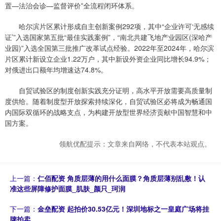
置—法治会诊—监督评价”全流程闭环体系。
哈尔滨片区累计形成自主创新案例292项，其中“企业许可‘无感续
证’”入选国家第五批“最佳实践案例”，“南北共建飞地产业园区(深哈产
业园)”入选全国第三批推广改革试点经验。2022年至2024年，哈尔滨
片区累计新设立企业1.22万户，其中新设外资企业同比增长94.9%；
对俄进出口额年均增速达74.8%。
自贸试验区的制度创新实践充分证明，高水平开放需要高质量制
度供给。随着制度型开放探索持续深化，自贸试验区必将成为畅通国
内国际双循环的战略支点，为构建开放型世界经济贡献中国智慧和中
国方案。
领航优配提示：文章来自网络，不代表本站观点。
上一篇：
仁佰配资 角质层薄的用什么面膜？角质层薄别乱敷！认
准这些屏障修护面膜_肌肤_颜只_珂润
下一篇：
金垒配资 起拍价30.53亿元！深圳地标之一皇庭广场将挂
牌拍卖