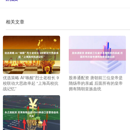
相关文章
优选策略 AI“唤醒”烈士老校长 9
股券通配资 唐朝前三位皇帝是
校联动大思政串起 “上海高校抗
隋炀帝的亲戚 后面所有的皇帝
战记忆”
拥有隋朝皇族血统