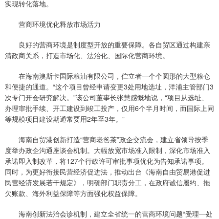
实现转化落地。
营商环境优化释放市场活力
良好的营商环境是制度型开放的重要保障。各自贸区通过构建亲
清政商关系，打造市场化、法治化、国际化营商环境。
在海南澳斯卡国际粮油有限公司，伫立者一个个圆形的大型粮仓
和便捷的通道。“这个项目曾经申请变更3处用地选址，洋浦主管部门3
次专门开会研究解决。”该公司董事长张慧感慨地说，“项目从选址、
办理审批手续、开工建设到竣工投产，仅用6个半月时间，而国际上同
等规模项目建设期通常要用2年至3年。”
海南自贸港创新打造“营商老爸茶”政企交流会，建立省领导按季
度举办政企沟通座谈会机制。大幅放宽市场准入限制，深化市场准入
承诺即入制改革，将127个行政许可审批事项优化为告知承诺事项。
同时，为更好衔接民营经济促进法，推动出台《海南自由贸易港促进
民营经济发展若干规定》，明确部门职责分工，在政府诚信履约、拖
欠账款、海外利益保障等方面强化权益保障。
海南创新法治会诊机制，建立全省统一的营商环境问题“受理—处